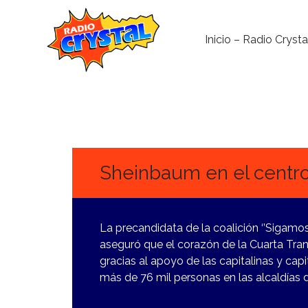
Inicio – Radio Crysta
2
ENERO,
2024
Sheinbaum en el centro 
La precandidata de la coalición ‘’Sigamos
aseguró que el corazón de la Cuarta Tra
gracias al apoyo de las capitalinas y cap
más de 76 mil personas en las alcaldías