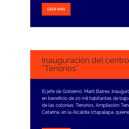
LEER MÁS
27
DICIEMBRE,
2023
Inauguración del centro
“Tenorios”.
El jefe de Gobierno, Martí Batres, inaugur
en beneficio de 20 mil habitantes de bajo
de las colonias; Tenorios, Ampliación Tenor
Catarina, en la Alcaldía Iztapalapa, quie