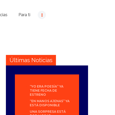
cias
Para ti
Últimas Noticias
“YO ERA POESÍA” YA
TIENE FECHA DE
ESTRENO
“EN MANOS AJENAS” YA
ESTÁ DISPONIBLE
UNA SORPRESA ESTÁ