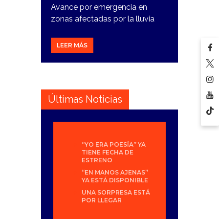
Avance por emergencia en
zonas afectadas por la lluvia
LEER MÁS
Últimas Noticias
“YO ERA POESÍA” YA
TIENE FECHA DE
ESTRENO
“EN MANOS AJENAS”
YA ESTÁ DISPONIBLE
UNA SORPRESA ESTÁ
POR LLEGAR