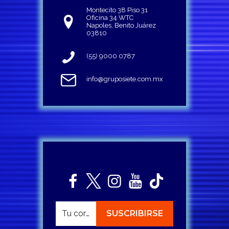
Montecito 38 Piso 31
Oficina 34 WTC
Napoles, Benito Juárez
03810
(55) 9000 0787
info@gruposiete.com.mx