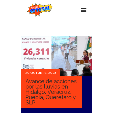
Inicio – Radio Crystal
Estaciones
Eventos
Promociones
Noticias
20 OCTUBRE, 2025
Para ti
Avance de acciones
Contacto
por las lluvias en
Hidalgo, Veracruz,
Puebla, Querétaro y
SLP