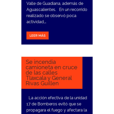
Valle de Guadiana, además de
Aguascalientes. En un recorrido
realizado se observó poca
actividad,…
LEER MÁS
20
MARZO,
2024
Se incendia
camioneta en cruce
de las calles
Tlaxcala y General
Rivas Guillen
La acción efectiva de la unidad
17 de Bomberos evitó que se
propagara el fuego y afectara la