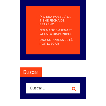
“YO ERA POESÍA” YA
TIENE FECHA DE
ESTRENO
“EN MANOS AJENAS”
YA ESTÁ DISPONIBLE
UNA SORPRESA ESTÁ
POR LLEGAR
Buscar
Buscar: