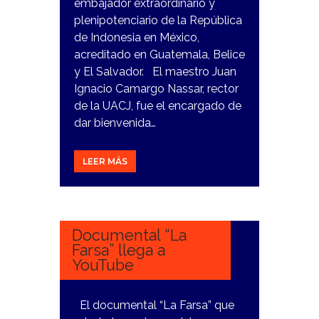
embajador extraordinario y
plenipotenciario de la República
de Indonesia en México,
acreditado en Guatemala, Belice
y El Salvador. El maestro Juan
Ignacio Camargo Nassar, rector
de la UACJ, fue el encargado de
dar bienvenida…
LEER MÁS
21
MARZO,
2024
Documental “La
Farsa” llega a
YouTube
El documental “La Farsa” que