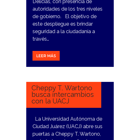
Delicias, con presencia de
autoridades de los tres niveles
de gobierno. El objetivo de
este despliegue es brindar
seguridad a la ciudadanía a
través…
LEER MÁS
21
MARZO,
2024
Cheppy T. Wartono
busca intercambios
con la UACJ
La Universidad Autónoma de
Ciudad Juárez (UACJ) abre sus
puertas a Cheppy T. Wartono,