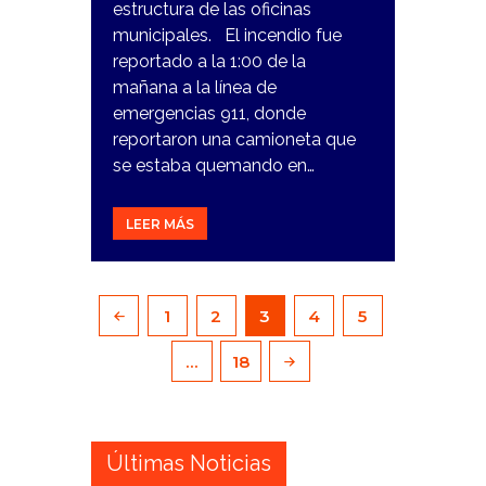
estructura de las oficinas
municipales. El incendio fue
reportado a la 1:00 de la
mañana a la línea de
emergencias 911, donde
reportaron una camioneta que
se estaba quemando en…
LEER MÁS
Paginación
PAGE
1
PAGE
2
PAGE
3
PAGE
4
<
PAGE
5
de
entradas
…
PAGE
18
Últimas Noticias