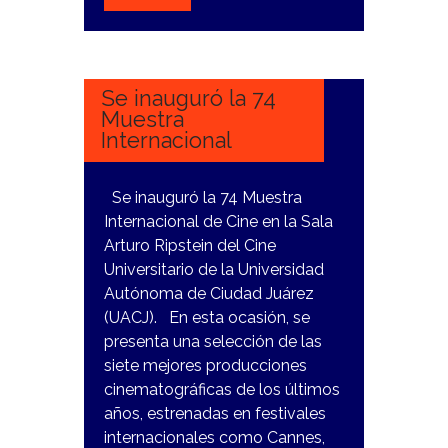
20
MARZO,
2024
Se inauguró la 74
Muestra
Internacional
Se inauguró la 74 Muestra
Internacional de Cine en la Sala
Arturo Ripstein del Cine
Universitario de la Universidad
Autónoma de Ciudad Juárez
(UACJ). En esta ocasión, se
presenta una selección de las
siete mejores producciones
cinematográficas de los últimos
años, estrenadas en festivales
internacionales como Cannes,