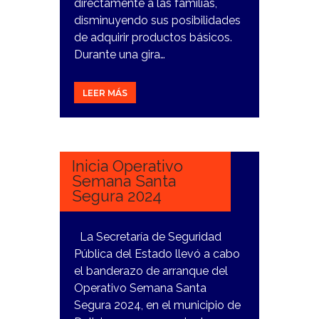
directamente a las familias,
disminuyendo sus posibilidades
de adquirir productos básicos.
Durante una gira…
LEER MÁS
21
MARZO,
2024
Inicia Operativo
Semana Santa
Segura 2024
La Secretaría de Seguridad
Pública del Estado llevó a cabo
el banderazo de arranque del
Operativo Semana Santa
Segura 2024, en el municipio de