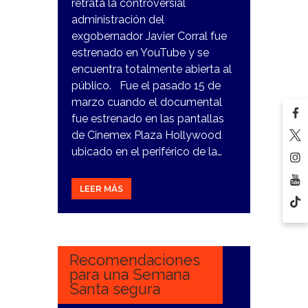
retrata la controversial
administración del
exgobernador Javier Corral fue
estrenado en YouTube y se
encuentra totalmente abierta al
público. Fue el pasado 15 de
marzo cuando el documental
fue estrenado en las pantallas
de Cinemex Plaza Hollywood
ubicado en el periférico de la…
LEER MÁS
21
MARZO,
2024
Recomendaciones
para una Semana
Santa segura