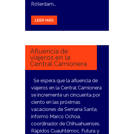
Róterdam…
LEER MÁS
20
MARZO,
2024
Afluencia de
viajeros en la
Central Camionera
Se espera que la afluencia de
viajeros en la Central Camionera
se incremente un cincuenta por
ciento en las próximas
vacaciones de Semana Santa,
informó Marco Ochoa,
coordinador de Chihuahuenses,
Rápidos Cuauhtémoc, Futura y