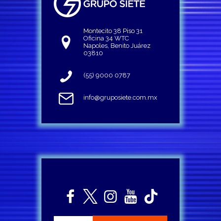
Montecito 38 Piso 31
Oficina 34 WTC
Napoles, Benito Juárez
03810
(55) 9000 0787
info@gruposiete.com.mx