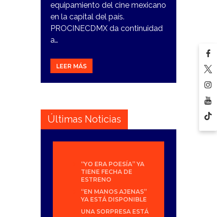
equipamiento del cine mexicano
en la capital del país.
PROCINECDMX da continuidad
a…
LEER MÁS
Últimas Noticias
“YO ERA POESÍA” YA
TIENE FECHA DE
ESTRENO
“EN MANOS AJENAS”
YA ESTÁ DISPONIBLE
UNA SORPRESA ESTÁ