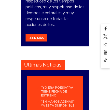
respetuoso de los tiempos
políticos, muy respetuoso de los
tiempos electorales y muy
respetuoso de todas las
acciones de los…
LEER MÁS
Últimas Noticias
“YO ERA POESÍA” YA
TIENE FECHA DE
ESTRENO
“EN MANOS AJENAS”
YA ESTÁ DISPONIBLE