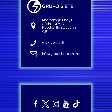
Montecito 38 Piso 31
Oficina 34 WTC
Napoles, Benito Juárez
03810
(55) 9000 0787
info@gruposiete.com.mx