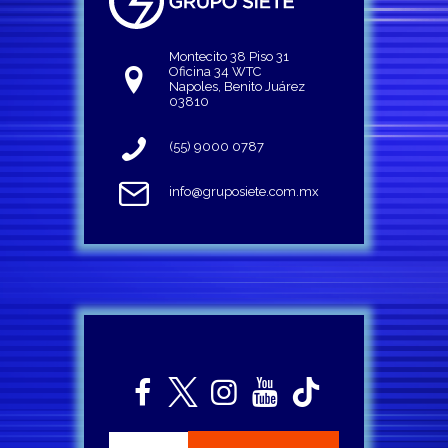
Montecito 38 Piso 31
Oficina 34 WTC
Napoles, Benito Juárez
03810
(55) 9000 0787
info@gruposiete.com.mx