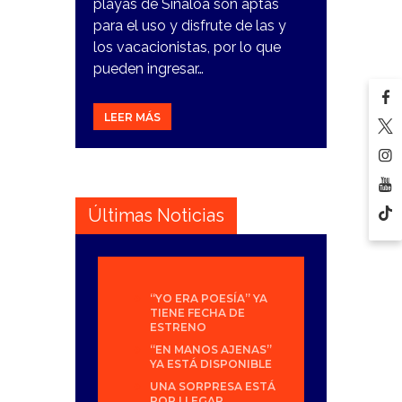
playas de Sinaloa son aptas
para el uso y disfrute de las y
los vacacionistas, por lo que
pueden ingresar…
LEER MÁS
Últimas Noticias
“YO ERA POESÍA” YA
TIENE FECHA DE
ESTRENO
“EN MANOS AJENAS”
YA ESTÁ DISPONIBLE
UNA SORPRESA ESTÁ
POR LLEGAR