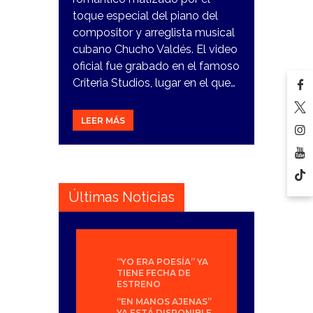
toque especial del piano del
compositor y arreglista musical
cubano Chucho Valdés. El video
oficial fue grabado en el famoso
Criteria Studios, lugar en el que…
LEER MÁS
Últimas Noticias
“YO ERA POESÍA” YA
TIENE FECHA DE
ESTRENO
“EN MANOS AJENAS”
YA ESTÁ DISPONIBLE