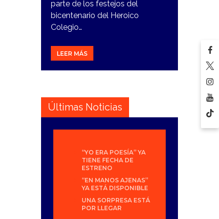
parte de los festejos del
bicentenario del Heroico
Colegio…
LEER MÁS
Últimas Noticias
“YO ERA POESÍA” YA
TIENE FECHA DE
ESTRENO
“EN MANOS AJENAS”
YA ESTÁ DISPONIBLE
UNA SORPRESA ESTÁ
POR LLEGAR