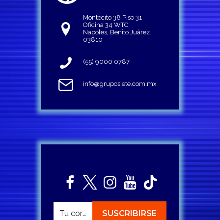
Montecito 38 Piso 31
Oficina 34 WTC
Napoles, Benito Juárez
03810
(55) 9000 0787
info@gruposiete.com.mx