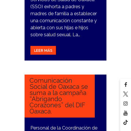
(SSO) exhorta a padres y
madres de familia a establecer
una comunicación constante y
abierta con sus hijas e hijos
sobre salud sexual. La…
LEER MÁS
28
NOVIEMBRE,
2023
Comunicación
Social de Oaxaca se
suma a la campaña
“Abrigando
Corazones” del DIF
Oaxaca.
Personal de la Coordinación de