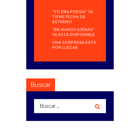
“YO ERA POESÍA” YA
TIENE FECHA DE
ESTRENO
“EN MANOS AJENAS”
YA ESTÁ DISPONIBLE
UNA SORPRESA ESTÁ
POR LLEGAR
Buscar
Buscar: