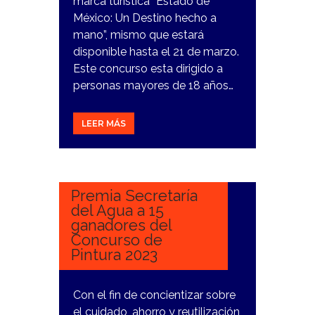
marca turística “Estado de
México: Un Destino hecho a
mano”, mismo que estará
disponible hasta el 21 de marzo.
Este concurso esta dirigido a
personas mayores de 18 años…
LEER MÁS
12
ENERO,
2024
Premia Secretaría
del Agua a 15
ganadores del
Concurso de
Pintura 2023
Con el fin de concientizar sobre
el cuidado, ahorro y reutilización