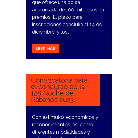
que ofrece una bolsa
acumulada de 100 mil pesos en
premios. El plazo para
inscripciones concluirá el 14 de
diciembre, y los…
LEER MÁS
5
DICIEMBRE,
2023
Convocatoria para
el concurso de la
126 Noche de
Rábanos 2023.
Con estímulos económicos y
reconocimientos, así como
diferentes modalidades y