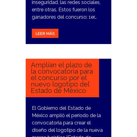
inseguridad, las redes sociales,
entre otras. Estos fueron los
ganadores del concurso: 1er…
LEER MÁS
15
MARZO,
2024
Amplían el plazo de
la convocatoria para
el concurso por el
nuevo logotipo del
Estado de México
El Gobierno del Estado de
México amplió el periodo de la
convocatoria para crear el
diseño del logotipo de la nueva