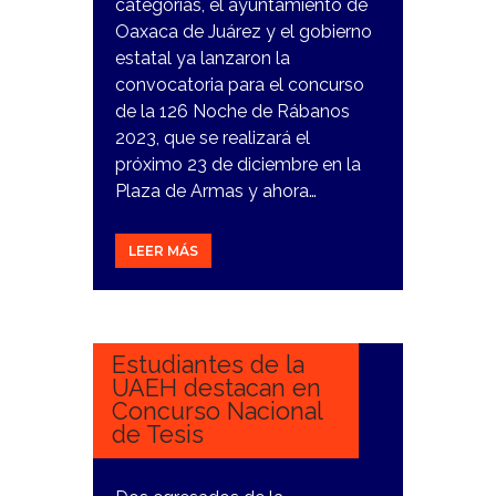
categorías, el ayuntamiento de
Oaxaca de Juárez y el gobierno
estatal ya lanzaron la
convocatoria para el concurso
de la 126 Noche de Rábanos
2023, que se realizará el
próximo 23 de diciembre en la
Plaza de Armas y ahora…
LEER MÁS
22
NOVIEMBRE,
2023
Estudiantes de la
UAEH destacan en
Concurso Nacional
de Tesis