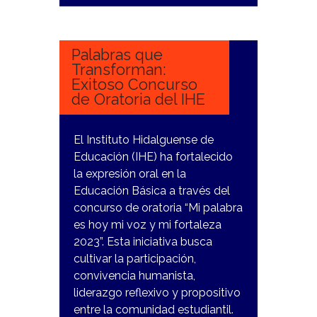
29
DICIEMBRE,
2023
Palabras que
Transforman:
Exitoso Concurso
de Oratoria del IHE
El Instituto Hidalguense de
Educación (IHE) ha fortalecido
la expresión oral en la
Educación Básica a través del
concurso de oratoria “Mi palabra
es hoy mi voz y mi fortaleza
2023”. Esta iniciativa busca
cultivar la participación,
convivencia humanista,
liderazgo reflexivo y propositivo
entre la comunidad estudiantil.