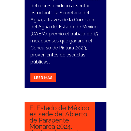
del recurso hídrico al sector
estudiantil, la Secretaría del
Agua, a través de la Comisión
del Agua del Estado de México
(CAEM), premió el trabajo de 15
mexiquenses que ganaron el
Concurso de Pintura 2023,
provenientes de escuelas
públicas…
LEER MÁS
10
ENERO,
2024
El Estado de México
es sede del Abierto
de Parapente
Monarca 2024,