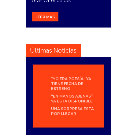
Gran Ofrenda de…
LEER MÁS
Últimas Noticias
“YO ERA POESÍA” YA
TIENE FECHA DE
ESTRENO
“EN MANOS AJENAS”
YA ESTÁ DISPONIBLE
UNA SORPRESA ESTÁ
POR LLEGAR