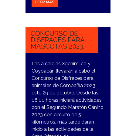
LEER MÁS
26
OCTUBRE,
2023
CONCURSO DE
DISFRACES PARA
MASCOTAS 2023.
Las alcaldías Xochimilco y
Coyoacán llevarán a cabo el
Concurso de Disfraces para
animales de Compañía 2023
este 29 de octubre. Desde las
08:00 horas iniciará actividades
con el Segundo Maratón Canino
2023 con circuito de 5
kilómetros, más tarde darán
inicio a las actividades de la