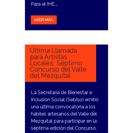
Para el IHE,…
LEER MÁS
13
DICIEMBRE,
2023
Última Llamada
para Artistas
Locales: Séptimo
Concurso del Valle
del Mezquital
La Secretaría de Bienestar e
Inclusión Social (Sebiso) emitió
una última convocatoria a los
hábiles artesanos del Valle del
Mezquital para participar en la
séptima edición del Concurso,