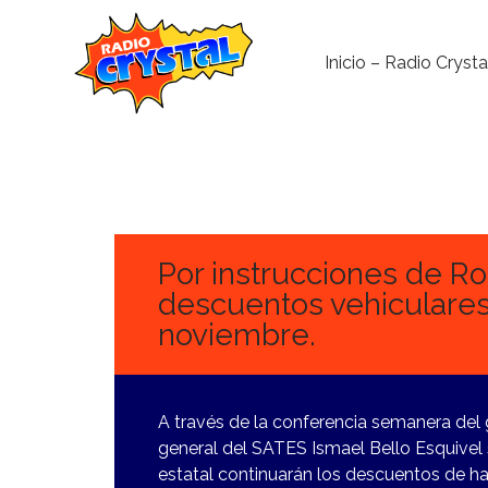
Inicio – Radio Crysta
23
NOVIEMBRE,
2023
Por instrucciones de R
descuentos vehiculares
noviembre.
A través de la conferencia semanera del
general del SATES Ismael Bello Esquivel
estatal continuarán los descuentos de ha