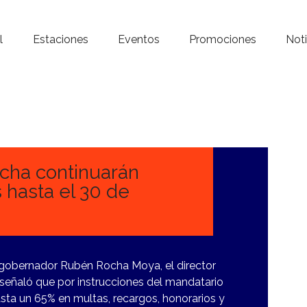
Inicio – Radio Crystal
l
Estaciones
Eventos
Promociones
Noti
Estaciones
Eventos
Promociones
Noticias
ocha continuarán
 hasta el 30 de
Para ti
Contacto
 gobernador Rubén Rocha Moya, el director
 señaló que por instrucciones del mandatario
sta un 65% en multas, recargos, honorarios y