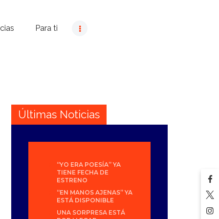
cias
Para ti
Últimas Noticias
“YO ERA POESÍA” YA
TIENE FECHA DE
ESTRENO
“EN MANOS AJENAS” YA
ESTÁ DISPONIBLE
UNA SORPRESA ESTÁ