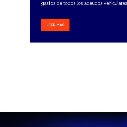
gastos de todos los adeudos vehiculares 
LEER MÁS