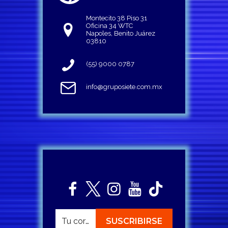
Montecito 38 Piso 31
Oficina 34 WTC
Napoles, Benito Juárez
03810
(55) 9000 0787
info@gruposiete.com.mx