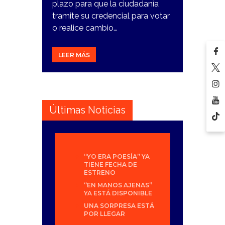
plazo para que la ciudadanía
tramite su credencial para votar
o realice cambio…
LEER MÁS
Últimas Noticias
“YO ERA POESÍA” YA
TIENE FECHA DE
ESTRENO
“EN MANOS AJENAS”
YA ESTÁ DISPONIBLE
UNA SORPRESA ESTÁ
POR LLEGAR