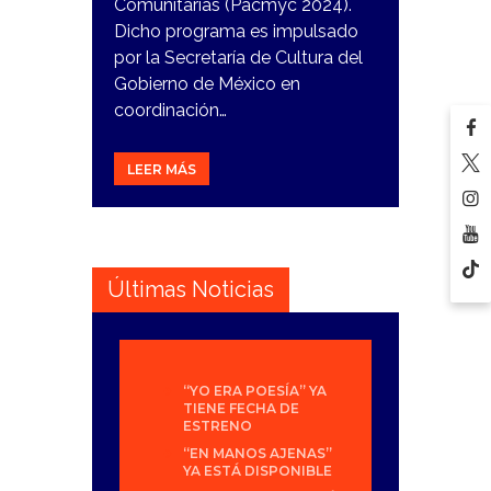
Comunitarias (Pacmyc 2024).
Dicho programa es impulsado
por la Secretaría de Cultura del
Gobierno de México en
coordinación…
LEER MÁS
Últimas Noticias
“YO ERA POESÍA” YA
TIENE FECHA DE
ESTRENO
“EN MANOS AJENAS”
YA ESTÁ DISPONIBLE