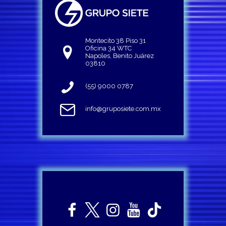
Montecito 38 Piso 31
Oficina 34 WTC
Napoles, Benito Juárez
03810
(55) 9000 0787
info@gruposiete.com.mx