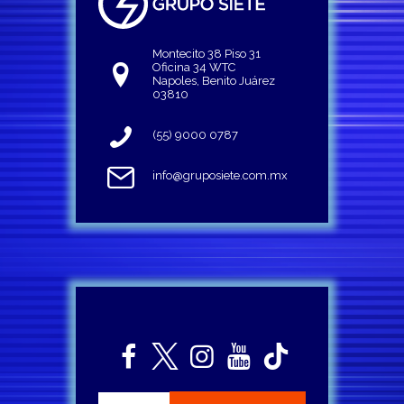
Montecito 38 Piso 31
Oficina 34 WTC
Napoles, Benito Juárez
03810
(55) 9000 0787
info@gruposiete.com.mx