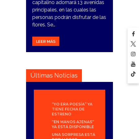
capitalino adornará 13 avenidas
principales, en las cuales las
personas podrán disfrutar de las
flores. Se…
LEER MÁS
Últimas Noticias
“YO ERA POESÍA” YA
TIENE FECHA DE
ESTRENO
“EN MANOS AJENAS”
YA ESTÁ DISPONIBLE
UNA SORPRESA ESTÁ