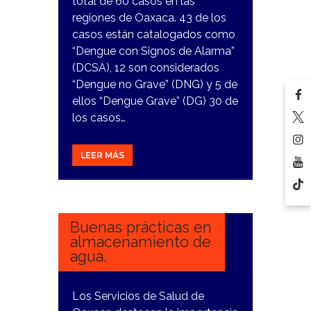
total de 60 casos en las
regiones de Oaxaca. 43 de los
casos están catalogados como
“Dengue con Signos de Alarma”
(DCSA), 12 son considerados
“Dengue no Grave” (DNG) y 5 de
ellos “Dengue Grave” (DG) 30 de
los casos…
LEER MÁS
7
MARZO,
2024
Buenas prácticas en
almacenamiento de
agua.
Los Servicios de Salud de