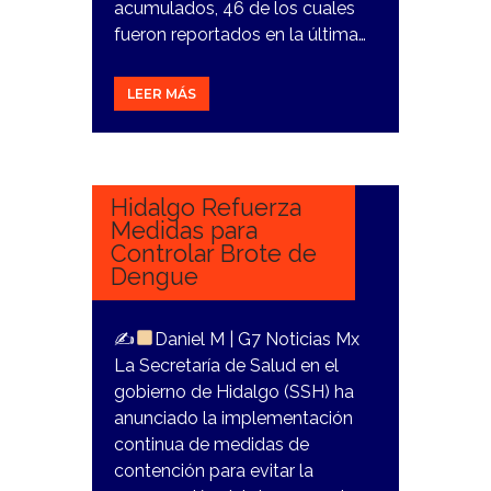
acumulados, 46 de los cuales
fueron reportados en la última…
LEER MÁS
8
NOVIEMBRE,
2023
Hidalgo Refuerza
Medidas para
Controlar Brote de
Dengue
✍
Daniel M | G7 Noticias Mx
La Secretaría de Salud en el
gobierno de Hidalgo (SSH) ha
anunciado la implementación
continua de medidas de
contención para evitar la