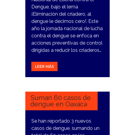
Dengue, bajo el lema
¡Eliminación del criadero, al
dengue le decimos cero!. Este
año la jornada nacional de lucha
contra el dengue se enfoca en
acciones preventivas de control
dirigidas a reducir los criaderos…
LEER MÁS
7
MARZO,
2024
Suman 60 casos de
dengue en Oaxaca
Se han reportado 3 nuevos
casos de dengue, sumando un