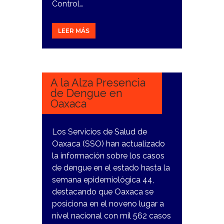
Control…
LEER MÁS
9
NOVIEMBRE,
2023
A la Alza Presencia
de Dengue en
Oaxaca
Los Servicios de Salud de
Oaxaca (SSO) han actualizado
la información sobre los casos
de dengue en el estado hasta la
semana epidemiológica 44,
destacando que Oaxaca se
posiciona en el noveno lugar a
nivel nacional con mil 562 casos