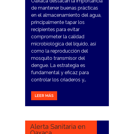
Oaxaca destacan la importancia
de mantener buenas prácticas
en el almacenamiento del agua,
principalmente tapar los
recipientes para evitar
comprometer la calidad
microbiológica del líquido, así
como la reproducción del
mosquito transmisor del
dengue. La estrategia es
fundamental y eficaz para
controlar los criaderos y…
LEER MÁS
28
DICIEMBRE,
2023
Alerta Sanitaria en
Oaxaca