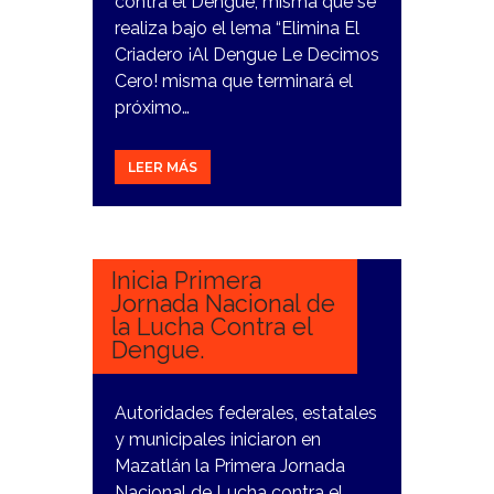
contra el Dengue, misma que se
realiza bajo el lema “Elimina El
Criadero ¡Al Dengue Le Decimos
Cero! misma que terminará el
próximo…
LEER MÁS
19
MARZO,
2024
Inicia Primera
Jornada Nacional de
la Lucha Contra el
Dengue.
Autoridades federales, estatales
y municipales iniciaron en
Mazatlán la Primera Jornada
Nacional de Lucha contra el