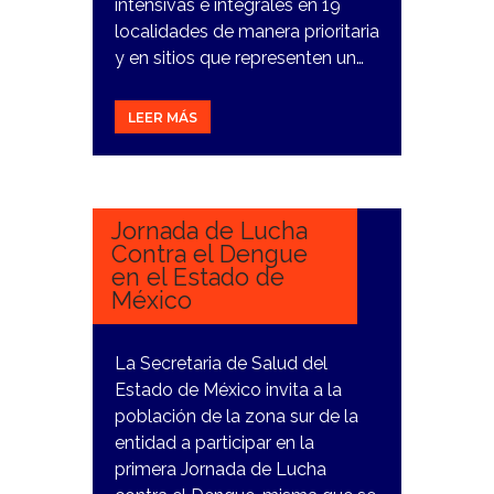
intensivas e integrales en 19
localidades de manera prioritaria
y en sitios que representen un…
LEER MÁS
20
MARZO,
2024
Jornada de Lucha
Contra el Dengue
en el Estado de
México
La Secretaria de Salud del
Estado de México invita a la
población de la zona sur de la
entidad a participar en la
primera Jornada de Lucha