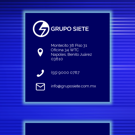
Montecito 38 Piso 31
Oficina 34 WTC
Napoles, Benito Juárez
03810
(55) 9000 0787
info@gruposiete.com.mx