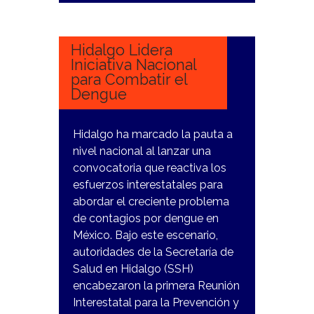
23
NOVIEMBRE,
2023
Hidalgo Lidera
Iniciativa Nacional
para Combatir el
Dengue
Hidalgo ha marcado la pauta a
nivel nacional al lanzar una
convocatoria que reactiva los
esfuerzos interestatales para
abordar el creciente problema
de contagios por dengue en
México. Bajo este escenario,
autoridades de la Secretaría de
Salud en Hidalgo (SSH)
encabezaron la primera Reunión
Interestatal para la Prevención y