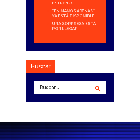
ESTRENO
“EN MANOS AJENAS”
YA ESTÁ DISPONIBLE
UNA SORPRESA ESTÁ
POR LLEGAR
Buscar
Buscar: