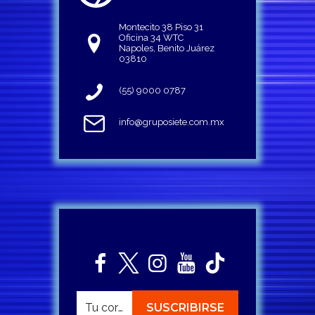
Montecito 38 Piso 31
Oficina 34 WTC
Napoles, Benito Juárez
03810
(55) 9000 0787
info@gruposiete.com.mx