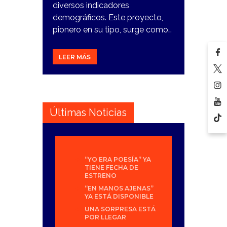
diversos indicadores
demográficos. Este proyecto,
pionero en su tipo, surge como…
LEER MÁS
Últimas Noticias
“YO ERA POESÍA” YA
TIENE FECHA DE
ESTRENO
“EN MANOS AJENAS”
YA ESTÁ DISPONIBLE
UNA SORPRESA ESTÁ
POR LLEGAR