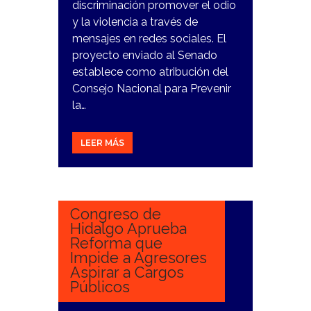
discriminación promover el odio
y la violencia a través de
mensajes en redes sociales. El
proyecto enviado al Senado
establece como atribución del
Consejo Nacional para Prevenir
la…
LEER MÁS
18
NOVIEMBRE,
2023
Congreso de
Hidalgo Aprueba
Reforma que
Impide a Agresores
Aspirar a Cargos
Públicos