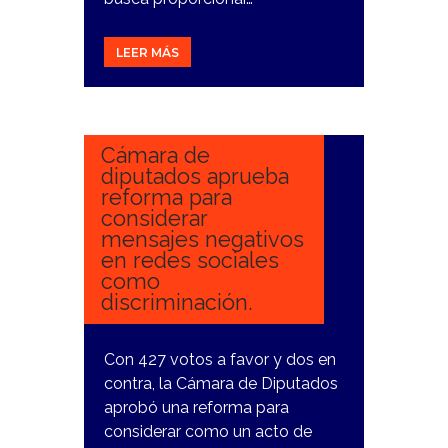
LEER MÁS
23
NOVIEMBRE,
2023
Cámara de
diputados aprueba
reforma para
considerar
mensajes negativos
en redes sociales
como
discriminación.
Con 427 votos a favor y dos en
contra, la Cámara de Diputados
aprobó una reforma para
considerar como un acto de