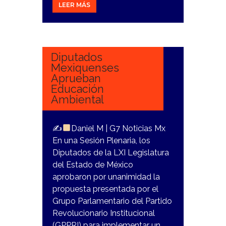
LEER MÁS
25
OCTUBRE,
2023
Diputados
Mexiquenses
Aprueban
Educación
Ambiental
✍
Daniel M | G7 Noticias Mx
En una Sesión Plenaria, los
Diputados de la LXI Legislatura
del Estado de México
aprobaron por unanimidad la
propuesta presentada por el
Grupo Parlamentario del Partido
Revolucionario Institucional
(GPPRI) para implementar un