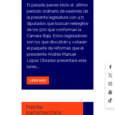
El pasado jueves inicio el último
periodo ordinario de sesiones de
la presente legislatura con 471
diputados que buscan reelegirse
de los 500 que conforman la
Cámara Baja. Estos legisladores
son los que discutirán y votarán
el paquete de reformas que el
presidente Andrés Manuel
López Obrador presentará este
lunes,…
LEER MÁS
22
DICIEMBRE,
2023
Frente
parlamentario