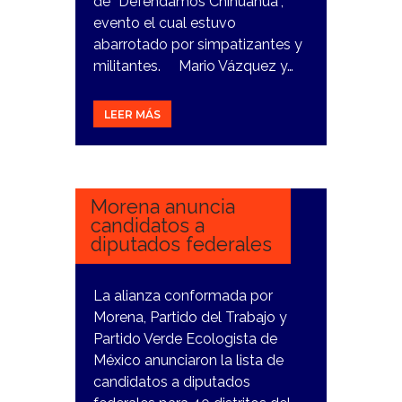
de “Defendamos Chihuahua”,
evento el cual estuvo
abarrotado por simpatizantes y
militantes. Mario Vázquez y…
LEER MÁS
15
FEBRERO,
2024
Morena anuncia
candidatos a
diputados federales
La alianza conformada por
Morena, Partido del Trabajo y
Partido Verde Ecologista de
México anunciaron la lista de
candidatos a diputados