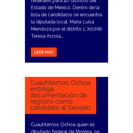
federales para 40 distritos del
Estado de México. Dentro de la
lista de candidatos se encuentra
la diputada local, María Luisa
Mendoza por el distrito 1; Xóchitl
Teresa Arzola…
LEER MÁS
10
FEBRERO,
2024
Cuauhtémoc Ochoa
entrega
documentación de
registro como
candidato al Senado
Cuauhtémoc Ochoa quien es
diputado federal de Morena, se