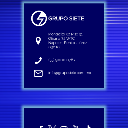
Montecito 38 Piso 31
Oficina 34 WTC
Napoles, Benito Juárez
03810
(55) 9000 0787
info@gruposiete.com.mx