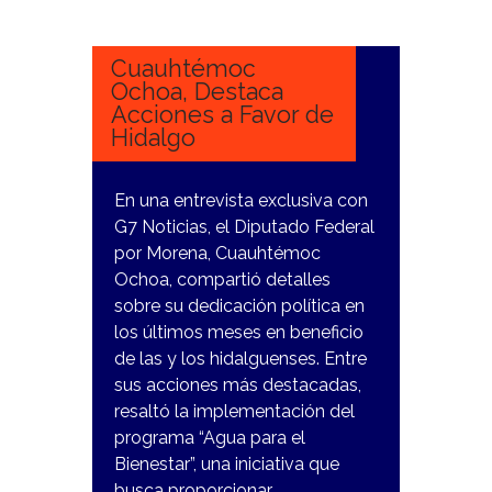
NOVIEMBRE,
2023
Cuauhtémoc
Ochoa, Destaca
Acciones a Favor de
Hidalgo
En una entrevista exclusiva con
G7 Noticias, el Diputado Federal
por Morena, Cuauhtémoc
Ochoa, compartió detalles
sobre su dedicación política en
los últimos meses en beneficio
de las y los hidalguenses. Entre
sus acciones más destacadas,
resaltó la implementación del
programa “Agua para el
Bienestar”, una iniciativa que
busca proporcionar…