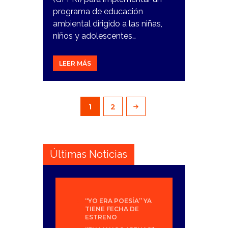
programa de educación
ambiental dirigido a las niñas,
niños y adolescentes…
LEER MÁS
Paginación
PAGE
1
PAGE
2
de
entradas
Últimas Noticias
“YO ERA POESÍA” YA
TIENE FECHA DE
ESTRENO