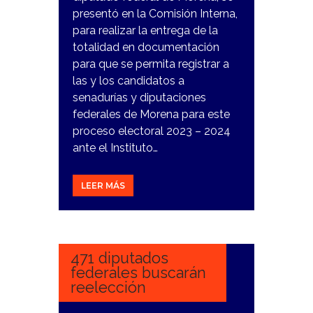
presentó en la Comisión Interna,
para realizar la entrega de la
totalidad en documentación
para que se permita registrar a
las y los candidatos a
senadurías y diputaciones
federales de Morena para este
proceso electoral 2023 – 2024
ante el Instituto…
LEER MÁS
5
FEBRERO,
2024
471 diputados
federales buscarán
reelección