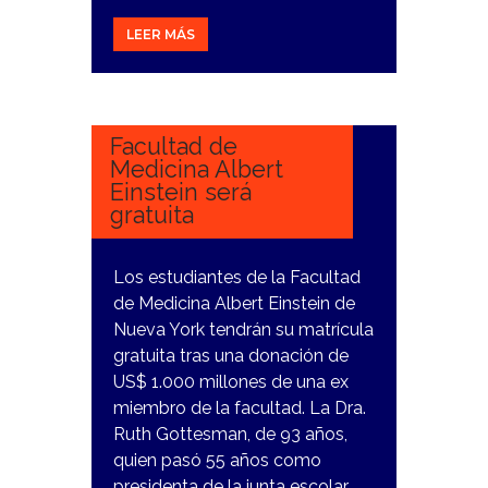
LEER MÁS
28
FEBRERO,
2024
Facultad de
Medicina Albert
Einstein será
gratuita
Los estudiantes de la Facultad
de Medicina Albert Einstein de
Nueva York tendrán su matrícula
gratuita tras una donación de
US$ 1.000 millones de una ex
miembro de la facultad. La Dra.
Ruth Gottesman, de 93 años,
quien pasó 55 años como
presidenta de la junta escolar,