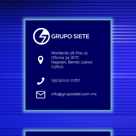
Montecito 38 Piso 31
Oficina 34 WTC
Napoles, Benito Juárez
03810
(55) 9000 0787
info@gruposiete.com.mx