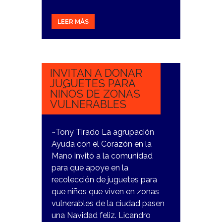
LEER MÁS
9
NOVIEMBRE,
2023
INVITAN A DONAR
JUGUETES PARA
NIÑOS DE ZONAS
VULNERABLES
~Tony Tirado La agrupación
Ayuda con el Corazón en la
Mano invitó a la comunidad
para que apoye en la
recolección de juguetes para
que niños que viven en zonas
vulnerables de la ciudad pasen
una Navidad feliz. Licandro