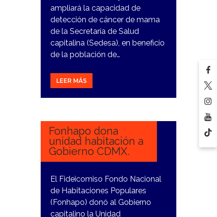
ampliará la capacidad de
detección de cáncer de mama
de la Secretaría de Salud
capitalina (Sedesa), en beneficio
de la población de…
LEER MÁS
8
FEBRERO,
2024
Fonhapo dona
unidad habitación a
Gobierno CDMX.
El Fideicomiso Fondo Nacional
de Habitaciones Populares
(Fonhapo) donó al Gobierno
capitalino la Unidad