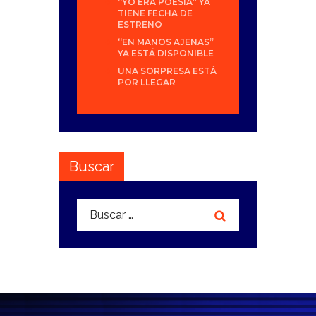
“YO ERA POESÍA” YA
TIENE FECHA DE
ESTRENO
“EN MANOS AJENAS”
YA ESTÁ DISPONIBLE
UNA SORPRESA ESTÁ
POR LLEGAR
Buscar
Buscar: