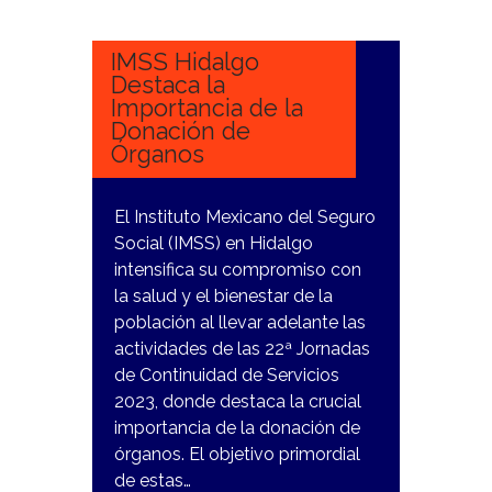
NOVIEMBRE,
2023
IMSS Hidalgo
Destaca la
Importancia de la
Donación de
Órganos
El Instituto Mexicano del Seguro
Social (IMSS) en Hidalgo
intensifica su compromiso con
la salud y el bienestar de la
población al llevar adelante las
actividades de las 22ª Jornadas
de Continuidad de Servicios
2023, donde destaca la crucial
importancia de la donación de
órganos. El objetivo primordial
de estas…