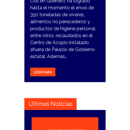
Otis en Guerrero, ha logrado
hasta el momento el envío de
350 toneladas de víveres,
alimentos no perecederos y
productos de higiene personal,
entre otros, recaudados en el
Centro de Acopio instalado
afuera de Palacio de Gobierno
estatal. Además…
LEER MÁS
Últimas Noticias