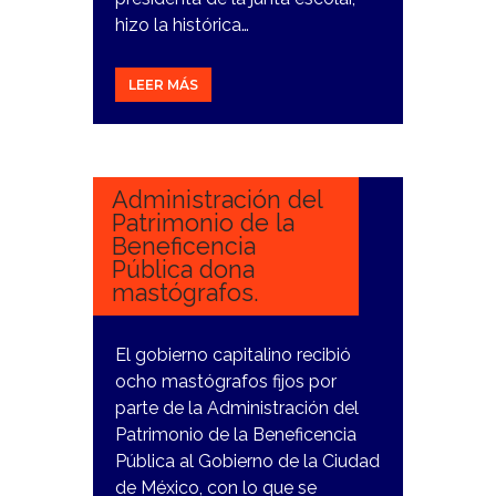
hizo la histórica…
LEER MÁS
13
FEBRERO,
2024
Administración del
Patrimonio de la
Beneficencia
Pública dona
mastógrafos.
El gobierno capitalino recibió
ocho mastógrafos fijos por
parte de la Administración del
Patrimonio de la Beneficencia
Pública al Gobierno de la Ciudad
de México, con lo que se