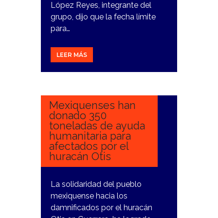
López Reyes, integrante del
grupo, dijo que la fecha límite
para…
LEER MÁS
9
NOVIEMBRE,
2023
Mexiquenses han
donado 350
toneladas de ayuda
humanitaria para
afectados por el
huracán Otis
La solidaridad del pueblo
mexiquense hacia los
damnificados por el huracán