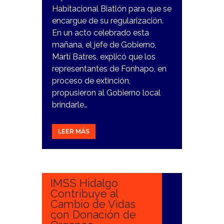
Habitacional Biatlón para que se
encargue de su regularización.
En un acto celebrado esta
mañana, el jefe de Gobierno,
Martí Batres, explicó que los
representantes de Fonhapo, en
proceso de extinción,
propusieron al Gobierno local
brindarle…
LEER MÁS
26
DICIEMBRE,
2023
IMSS Hidalgo
Contribuye al
Cambio de Vidas
con Donación de