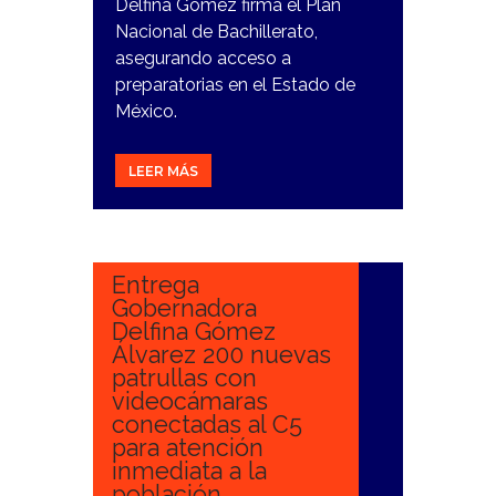
Delfina Gómez firma el Plan
Nacional de Bachillerato,
asegurando acceso a
preparatorias en el Estado de
México.
LEER MÁS
30
ENERO,
2025
Entrega
Gobernadora
Delfina Gómez
Álvarez 200 nuevas
patrullas con
videocámaras
conectadas al C5
para atención
inmediata a la
población