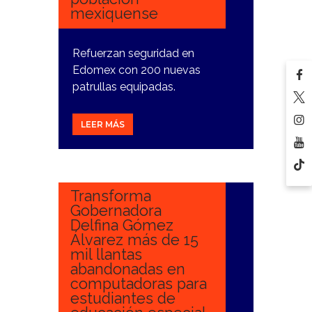
mexiquense
Refuerzan seguridad en
Edomex con 200 nuevas
patrullas equipadas.
LEER MÁS
22
ENERO,
2025
Transforma
Gobernadora
Delfina Gómez
Álvarez más de 15
mil llantas
abandonadas en
computadoras para
estudiantes de