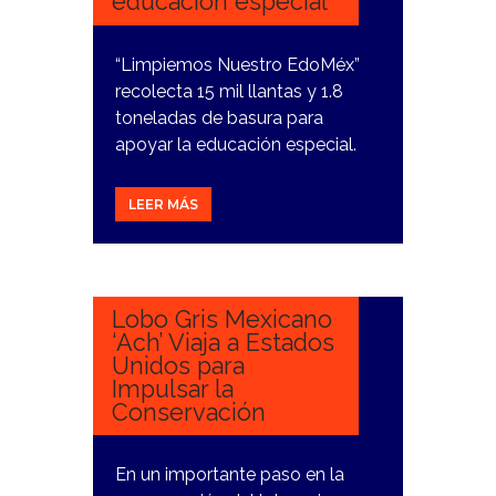
educación especial
“Limpiemos Nuestro EdoMéx”
recolecta 15 mil llantas y 1.8
toneladas de basura para
apoyar la educación especial.
LEER MÁS
5
ENERO,
2024
Lobo Gris Mexicano
‘Ach’ Viaja a Estados
Unidos para
Impulsar la
Conservación
En un importante paso en la