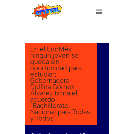
4
FEBRERO,
Inicio – Radio Crystal
2025
Estaciones
En el EdoMéx
ningún joven se
Eventos
queda sin
oportunidad para
Promociones
estudiar;
Noticias
Gobernadora
Delfina Gómez
Para ti
Álvarez firma el
acuerdo
Contacto
“Bachillerato
Nacional para Todas
y Todos”