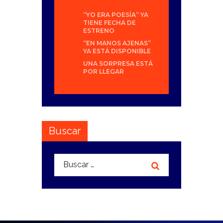
“YO ERA POESÍA” YA
TIENE FECHA DE
ESTRENO
“EN MANOS AJENAS”
YA ESTÁ DISPONIBLE
UNA SORPRESA ESTÁ
POR LLEGAR
Buscar
Buscar: