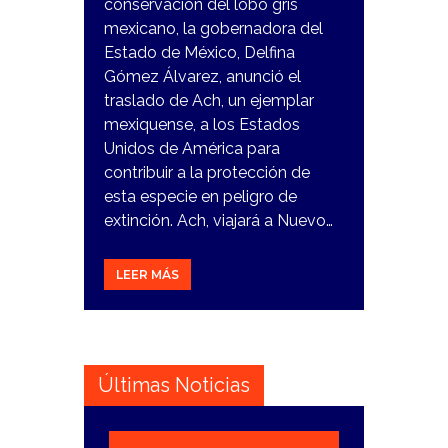
conservación del lobo gris
mexicano, la gobernadora del
Estado de México, Delfina
Gómez Álvarez, anunció el
traslado de Ach, un ejemplar
mexiquense, a los Estados
Unidos de América para
contribuir a la protección de
esta especie en peligro de
extinción. Ach, viajará a Nuevo…
LEER MÁS
Últimas Noticias