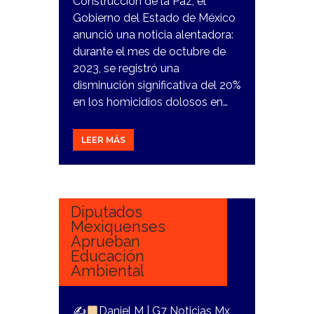
Construcción de la Paz, el
Gobierno del Estado de México
anunció una noticia alentadora:
durante el mes de octubre de
2023, se registró una
disminución significativa del 20%
en los homicidios dolosos en…
LEER MÁS
25
OCTUBRE,
2023
Diputados
Mexiquenses
Aprueban
Educación
Ambiental
✍
Daniel M | G7 Noticias Mx