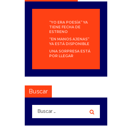
“YO ERA POESÍA” YA
TIENE FECHA DE
ESTRENO
“EN MANOS AJENAS”
YA ESTÁ DISPONIBLE
UNA SORPRESA ESTÁ
POR LLEGAR
Buscar
Buscar: