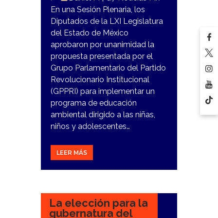
En una Sesión Plenaria, los
Diputados de la LXI Legislatura
del Estado de México
aprobaron por unanimidad la
propuesta presentada por el
Grupo Parlamentario del Partido
Revolucionario Institucional
(GPPRI) para implementar un
programa de educación
ambiental dirigido a las niñas,
niños y adolescentes…
LEER MÁS
17
MARZO,
2023
La elección para la
gubernatura del