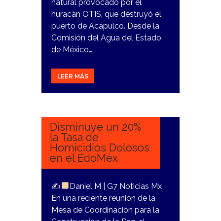
natural provocado por el
huracán OTIS, que destruyó el
puerto de Acapulco. Desde la
Comisión del Agua del Estado
de México…
LEER MÁS
2
NOVIEMBRE,
2023
Disminuye un 20%
la Tasa de
Homicidios Dolosos
en el EdoMéx
✍
Daniel M | G7 Noticias Mx
En una reciente reunión de la
Mesa de Coordinación para la