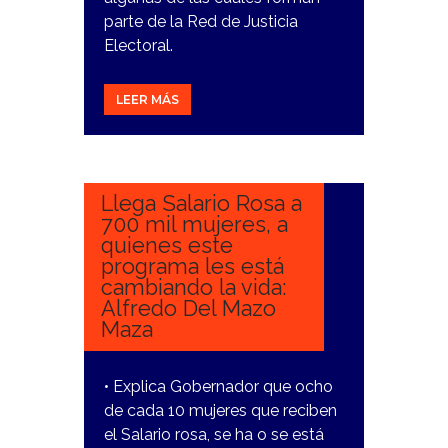
parte de la Red de Justicia
Electoral.
LEER MÁS
16
MARZO,
2023
Llega Salario Rosa a
700 mil mujeres, a
quienes este
programa les está
cambiando la vida:
Alfredo Del Mazo
Maza
• Explica Gobernador que ocho
de cada 10 mujeres que reciben
el Salario rosa, se ha o se está