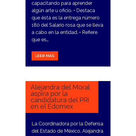
capacitando para aprender
algún arte u oficio. • Destaca
que ésta es la entrega número
180 del Salario rosa que se lleva
a cabo en la entidad. • Refiere
que es…
LEER MÁS
7
ENERO,
2023
Alejandra del Moral
aspira por la
candidatura del PRI
en el Edomex
La Coordinadora por la Defensa
del Estado de México, Alejandra