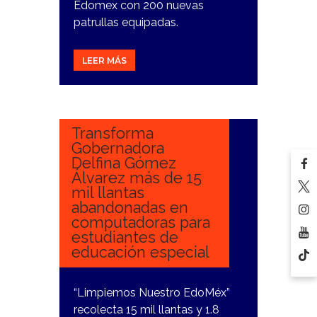
Edomex con 200 nuevas
patrullas equipadas.
LEER MÁS
22
ENERO,
2025
Transforma
Gobernadora
Delfina Gómez
Álvarez más de 15
mil llantas
abandonadas en
computadoras para
estudiantes de
educación especial
“Limpiemos Nuestro EdoMéx”
recolecta 15 mil llantas y 1.8