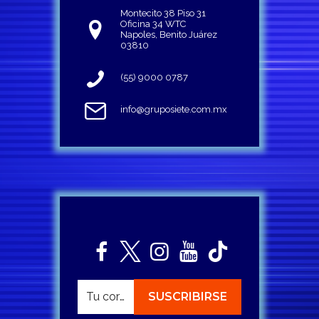
Montecito 38 Piso 31
Oficina 34 WTC
Napoles, Benito Juárez
03810
(55) 9000 0787
info@gruposiete.com.mx