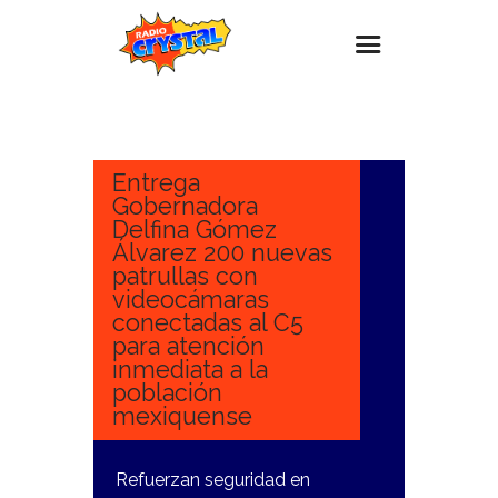
30
ENERO,
Inicio – Radio Crystal
2025
Estaciones
Entrega
Gobernadora
Eventos
Delfina Gómez
Álvarez 200 nuevas
Promociones
patrullas con
Noticias
videocámaras
conectadas al C5
Para ti
para atención
inmediata a la
Contacto
población
mexiquense
Refuerzan seguridad en