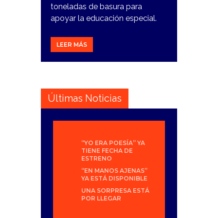
toneladas de basura para
apoyar la educación especial.
LEER MÁS
Últimas Noticias
“YO ERA POESÍA” YA
TIENE FECHA DE
ESTRENO
“EN MANOS AJENAS”
YA ESTÁ DISPONIBLE
UNA SORPRESA ESTÁ
POR LLEGAR