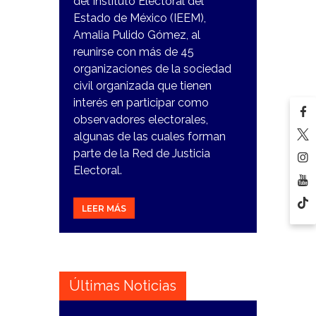
del Instituto Electoral del
Estado de México (IEEM),
Amalia Pulido Gómez, al
reunirse con más de 45
organizaciones de la sociedad
civil organizada que tienen
interés en participar como
observadores electorales,
algunas de las cuales forman
parte de la Red de Justicia
Electoral.
LEER MÁS
Últimas Noticias