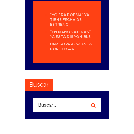
“YO ERA POESÍA” YA
TIENE FECHA DE
ESTRENO
“EN MANOS AJENAS”
YA ESTÁ DISPONIBLE
UNA SORPRESA ESTÁ
POR LLEGAR
Buscar
Buscar: