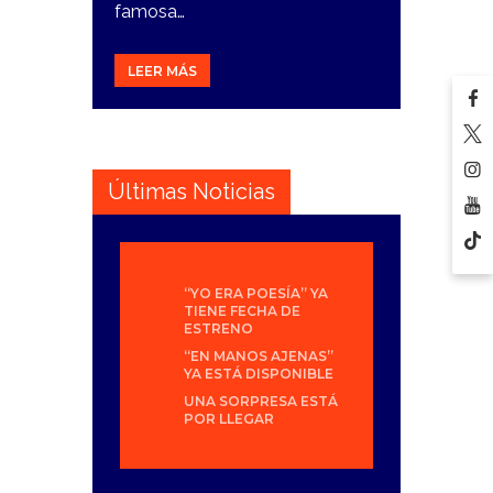
famosa…
LEER MÁS
Últimas Noticias
“YO ERA POESÍA” YA
TIENE FECHA DE
ESTRENO
“EN MANOS AJENAS”
YA ESTÁ DISPONIBLE
UNA SORPRESA ESTÁ
POR LLEGAR