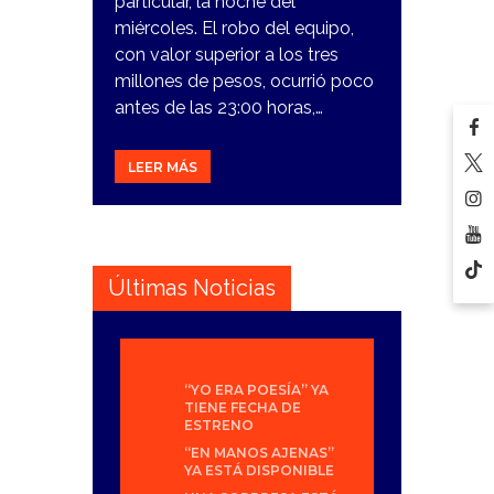
particular, la noche del
miércoles. El robo del equipo,
con valor superior a los tres
millones de pesos, ocurrió poco
antes de las 23:00 horas,…
LEER MÁS
Últimas Noticias
“YO ERA POESÍA” YA
TIENE FECHA DE
ESTRENO
“EN MANOS AJENAS”
YA ESTÁ DISPONIBLE