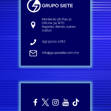
Montecito 38 Piso 31
Oficina 34 WTC
Napoles, Benito Juárez
03810
(55) 9000 0787
info@gruposiete.com.mx