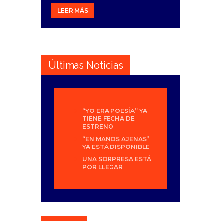
LEER MÁS
Últimas Noticias
“YO ERA POESÍA” YA
TIENE FECHA DE
ESTRENO
“EN MANOS AJENAS”
YA ESTÁ DISPONIBLE
UNA SORPRESA ESTÁ
POR LLEGAR