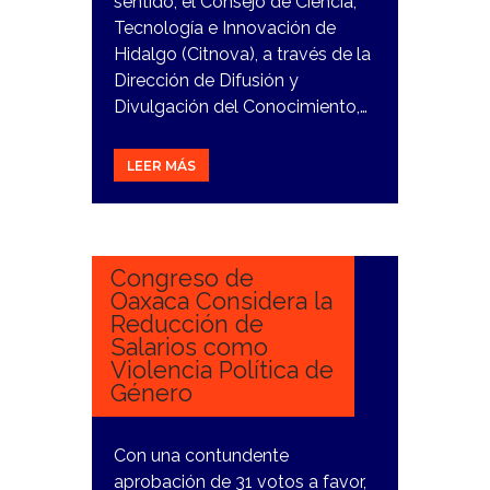
sentido, el Consejo de Ciencia,
Tecnología e Innovación de
Hidalgo (Citnova), a través de la
Dirección de Difusión y
Divulgación del Conocimiento,…
LEER MÁS
22
DICIEMBRE,
2023
Congreso de
Oaxaca Considera la
Reducción de
Salarios como
Violencia Política de
Género
Con una contundente
aprobación de 31 votos a favor,