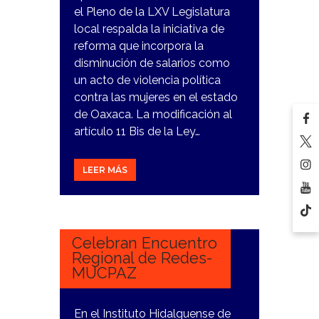
el Pleno de la LXV Legislatura
local respalda la iniciativa de
reforma que incorpora la
disminución de salarios como
un acto de violencia política
contra las mujeres en el estado
de Oaxaca. La modificación al
artículo 11 Bis de la Ley…
LEER MÁS
21
NOVIEMBRE,
2023
Celebran Encuentro
Regional de Redes-
MUCPAZ
En el Instituto Hidalguense de