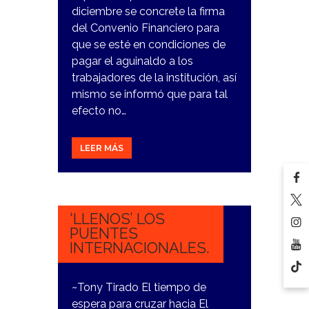
diciembre se concrete la firma
del Convenio Financiero para
que se esté en condiciones de
pagar el aguinaldo a los
trabajadores de la institución, así
mismo se informó que para tal
efecto no…
LEER MÁS
27
NOVIEMBRE,
2023
‘LLENOS’ LOS
PUENTES
INTERNACIONALES.
~Tony Tirado El tiempo de
espera para cruzar hacia El