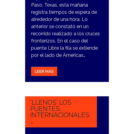
Paso, Texas, esta mañana
registra tiempos de espera de
alrededor de una hora. Lo
anterior se constató en un
recorrido realizado a los cruces
fronterizos. En el caso del
puente Libre la fila se extiende
por el lado de Américas…
LEER MÁS
7
NOVIEMBRE,
2023
‘LLENOS’ LOS
PUENTES
INTERNACIONALES
…