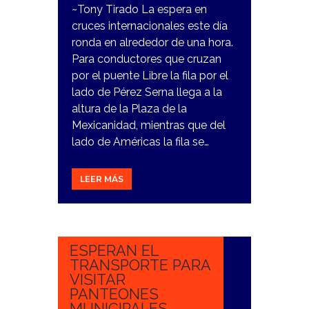
~Tony Tirado La espera en
cruces internacionales este día
ronda en alrededor de una hora.
Para conductores que cruzan
por el puente Libre la fila por el
lado de Pérez Serna llega a la
altura de la Plaza de la
Mexicanidad, mientras que del
lado de Américas la fila se…
LEER MÁS
2
NOVIEMBRE,
2023
ESPERAN EL
TRANSPORTE PARA
VISITAR
PANTEONES
MUNICIPALES.