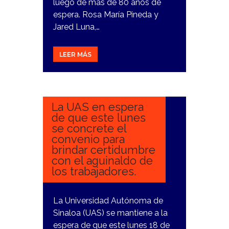
luego de más de 80 años de
espera. Rosa María Pineda y
Jared Luna,…
LEER MÁS
18
DICIEMBRE,
2023
La UAS en espera
de que este lunes
se concrete el
convenio para
brindar certidumbre
con el aguinaldo de
los trabajadores.
La Universidad Autónoma de
Sinaloa (UAS) se mantiene a la
espera de que este lunes 18 de