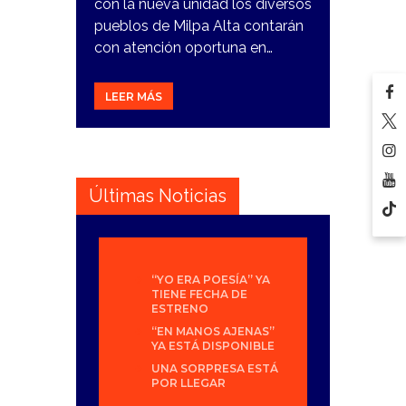
con la nueva unidad los diversos
pueblos de Milpa Alta contarán
con atención oportuna en…
LEER MÁS
Últimas Noticias
“YO ERA POESÍA” YA
TIENE FECHA DE
ESTRENO
“EN MANOS AJENAS”
YA ESTÁ DISPONIBLE
UNA SORPRESA ESTÁ
POR LLEGAR