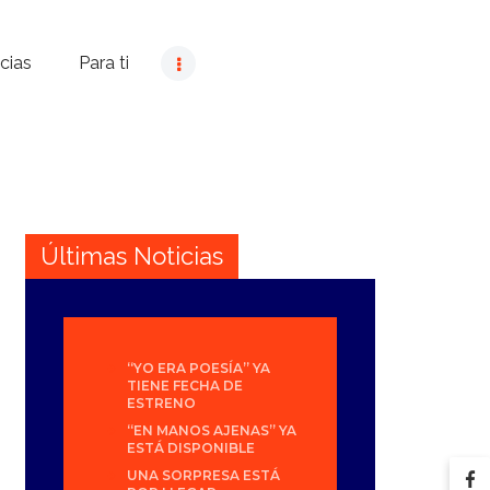
cias
Para ti
Últimas Noticias
“YO ERA POESÍA” YA
TIENE FECHA DE
ESTRENO
“EN MANOS AJENAS” YA
ESTÁ DISPONIBLE
UNA SORPRESA ESTÁ