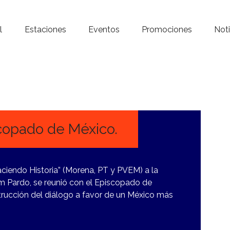
Inicio – Radio Crystal
l
Estaciones
Eventos
Promociones
Noti
Estaciones
Eventos
Promociones
Noticias
copado de México.
Para ti
ciendo Historia” (Morena, PT y PVEM) a la
Contacto
m Pardo, se reunió con el Episcopado de
strucción del diálogo a favor de un México más