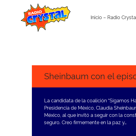
Inicio – Radio Crysta
12
MARZO,
2024
Sheinbaum con el epis
La candidata de la coalición “Sigamos Ha
Presidencia de México, Claudia Sheinbau
México, al que invitó a seguir con la con
seguro. Creo firmemente en la paz y…