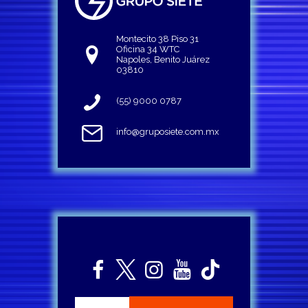
Montecito 38 Piso 31
Oficina 34 WTC
Napoles, Benito Juárez
03810
(55) 9000 0787
info@gruposiete.com.mx