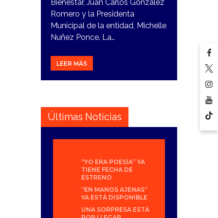
Bienestar, Juan Carlos González
Romero y la Presidenta
Municipal de la entidad, Michelle
Nuñez Ponce. La…
LEER MÁS
Últimas Noticias
“YO ERA POESÍA” YA
TIENE FECHA DE
ESTRENO
“EN MANOS AJENAS”
YA ESTÁ DISPONIBLE
UNA SORPRESA ESTÁ
POR LLEGAR