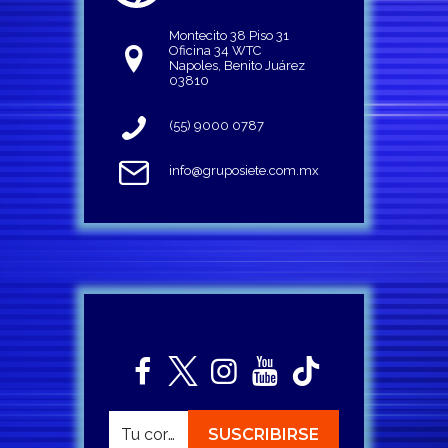
Montecito 38 Piso 31
Oficina 34 WTC
Napoles, Benito Juárez
03810
(55) 9000 0787
info@gruposiete.com.mx