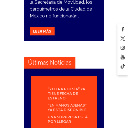
la Secretaría de Movilidad, los
parquímetros de la Ciudad de
México no funcionarán…
LEER MÁS
Últimas Noticias
“YO ERA POESÍA” YA
TIENE FECHA DE
ESTRENO
“EN MANOS AJENAS”
YA ESTÁ DISPONIBLE
UNA SORPRESA ESTÁ
POR LLEGAR