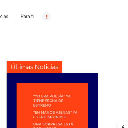
cias
Para ti
Últimas Noticias
“YO ERA POESÍA” YA
TIENE FECHA DE
ESTRENO
“EN MANOS AJENAS” YA
ESTÁ DISPONIBLE
UNA SORPRESA ESTÁ