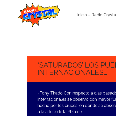
Inicio – Radio Crysta
2
NOVIEMBRE,
2023
‘SATURADOS’ LOS PU
INTERNACIONALES…
~Tony Tirado Con respecto a días pasados
internacionales se observó con mayor flui
hecho por los cruces, en donde se observ
a la altura de la Plza de…