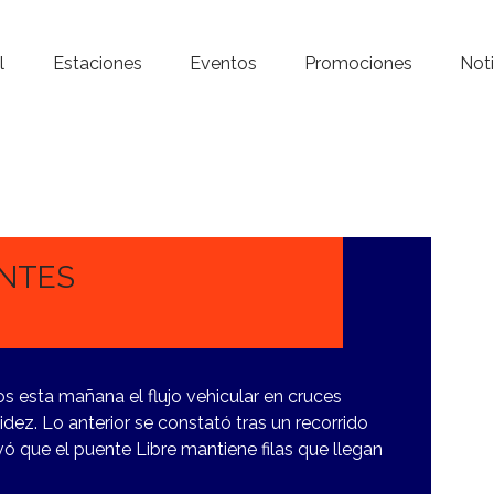
Inicio – Radio Crystal
l
Estaciones
Eventos
Promociones
Noti
Estaciones
Eventos
Promociones
Noticias
ENTES
Para ti
Contacto
 esta mañana el flujo vehicular en cruces
dez. Lo anterior se constató tras un recorrido
ó que el puente Libre mantiene filas que llegan