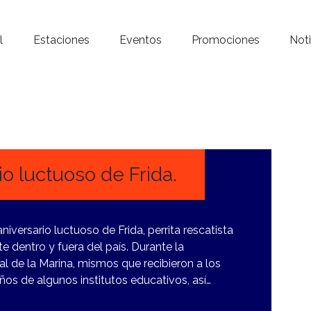
Inicio – Radio Crystal
l
Estaciones
Eventos
Promociones
Noti
Estaciones
Eventos
Promociones
Noticias
io luctuoso de Frida.
Para ti
niversario luctuoso de Frida, perrita rescatista
Contacto
e dentro y fuera del país. Durante la
al de la Marina, mismos que recibieron a los
iños de algunos institutos educativos, así…