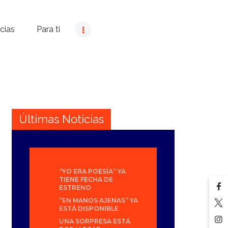
cias
Para ti
Últimas Noticias
“YO ERA POESÍA” YA
TIENE FECHA DE
ESTRENO
“EN MANOS AJENAS” YA
ESTÁ DISPONIBLE
UNA SORPRESA ESTÁ