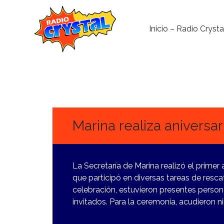
Inicio – Radio Crysta
16
NOVIEMBRE,
2023
Marina realiza aniversar
La Secretaría de Marina realizó el primer a
que participó en diversas tareas de rescat
celebración, estuvieron presentes person
invitados. Para la ceremonia, acudieron n