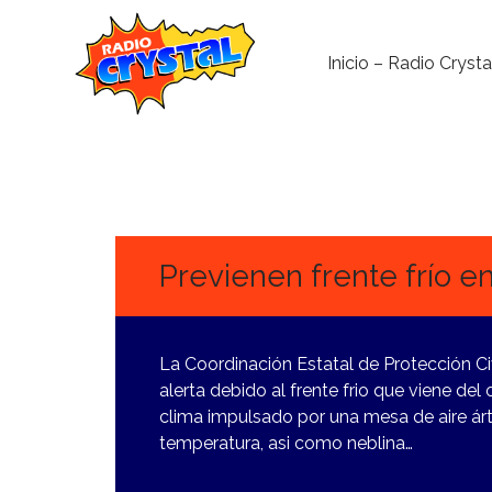
Inicio – Radio Crysta
17
ENERO,
2024
Previenen frente frío e
La Coordinación Estatal de Protección Ci
alerta debido al frente frio que viene del 
clima impulsado por una mesa de aire ár
temperatura, asi como neblina…