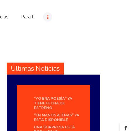
cias
Para ti
Últimas Noticias
“YO ERA POESÍA” YA
TIENE FECHA DE
ESTRENO
“EN MANOS AJENAS” YA
ESTÁ DISPONIBLE
UNA SORPRESA ESTÁ