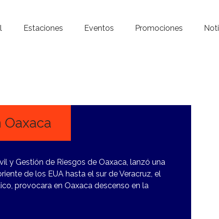
Inicio – Radio Crystal
l
Estaciones
Eventos
Promociones
Noti
Estaciones
Eventos
Promociones
Noticias
n Oaxaca
Para ti
vil y Gestión de Riesgos de Oaxaca, lanzó una
Contacto
oriente de los EUA hasta el sur de Veracruz, el
tico, provocara en Oaxaca descenso en la