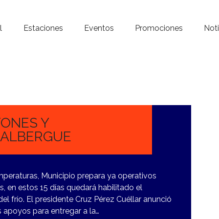
Inicio – Radio Crystal
l
Estaciones
Eventos
Promociones
Noti
Estaciones
Eventos
Promociones
Noticias
ONES Y
N ALBERGUE
Para ti
Contacto
mperaturas, Municipio prepara ya operativos
s, en estos 15 días quedará habilitado el
el frío. El presidente Cruz Pérez Cuéllar anunció
s apoyos para entregar a la…