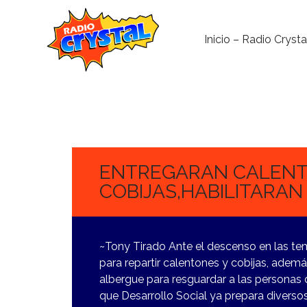
Inicio – Radio Crysta
30
OCTUBRE,
2023
ENTREGARAN CALENT
COBIJAS,HABILITARA
~Tony Tirado Ante el descenso en las te
para repartir calentones y cobijas, ademá
albergue para resguardar a las personas d
que Desarrollo Social ya prepara diverso