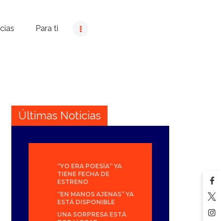
cias
Para ti
Últimas Noticias
“YO ERA POESÍA” YA
TIENE FECHA DE
ESTRENO
“EN MANOS AJENAS” YA
ESTÁ DISPONIBLE
UNA SORPRESA ESTÁ