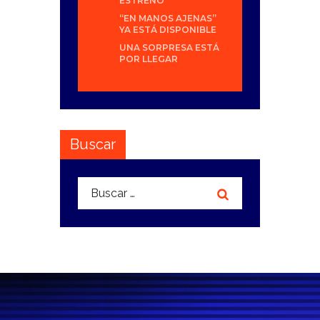
ESTRENO
“EN MANOS AJENAS”
YA ESTÁ DISPONIBLE
UNA SORPRESA ESTÁ
POR LLEGAR
Buscar
Buscar: