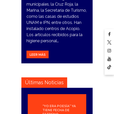
municipales, la Cruz Roja, la
Marina, la Secretaría de Turismo,
como las casas de estudios
UNAM e IPN, entre otros. Han
instalado centros de Acopio.
Los artículos recibidos para la
higiene personal…
LEER MÁS
Últimas Noticias
“YO ERA POESÍA” YA
TIENE FECHA DE