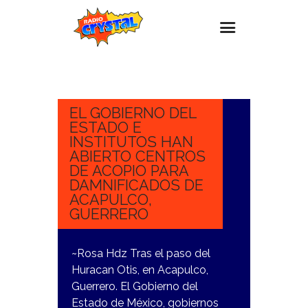
26
OCTUBRE,
Inicio – Radio Crystal
2023
Estaciones
EL GOBIERNO DEL
ESTADO E
Eventos
INSTITUTOS HAN
ABIERTO CENTROS
Promociones
DE ACOPIO PARA
Noticias
DAMNIFICADOS DE
ACAPULCO,
Para ti
GUERRERO
Contacto
~Rosa Hdz Tras el paso del
Huracan Otis, en Acapulco,
Guerrero. El Gobierno del
Estado de México, gobiernos