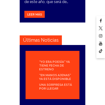
de este año, que será de…
LEER MÁS
Últimas Noticias
“YO ERA POESÍA” YA
TIENE FECHA DE
ESTRENO
“EN MANOS AJENAS”
YA ESTÁ DISPONIBLE
UNA SORPRESA ESTÁ
POR LLEGAR