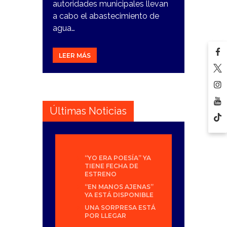
autoridades municipales llevan
a cabo el abastecimiento de
agua…
LEER MÁS
Últimas Noticias
“YO ERA POESÍA” YA
TIENE FECHA DE
ESTRENO
“EN MANOS AJENAS”
YA ESTÁ DISPONIBLE
UNA SORPRESA ESTÁ
POR LLEGAR