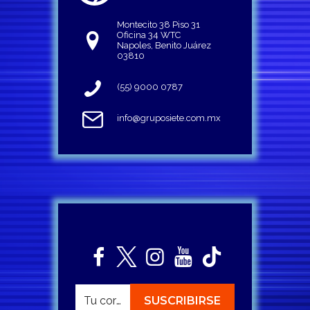
Montecito 38 Piso 31
Oficina 34 WTC
Napoles, Benito Juárez
03810
(55) 9000 0787
info@gruposiete.com.mx