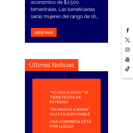
económico de $2,500
bimestrales. Las beneficiadas
serás mujeres del rango de 18…
LEER MÁS
Últimas Noticias
“YO ERA POESÍA” YA
TIENE FECHA DE
ESTRENO
“EN MANOS AJENAS”
YA ESTÁ DISPONIBLE
UNA SORPRESA ESTÁ
POR LLEGAR