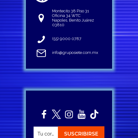
Montecito 38 Piso 31
Oficina 34 WTC
Napoles, Benito Juárez
03810
(55) 9000 0787
info@gruposiete.com.mx