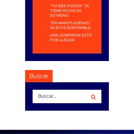
“YO ERA POESÍA” YA
TIENE FECHA DE
ESTRENO
“EN MANOS AJENAS”
YA ESTÁ DISPONIBLE
UNA SORPRESA ESTÁ
POR LLEGAR
Buscar
Buscar: