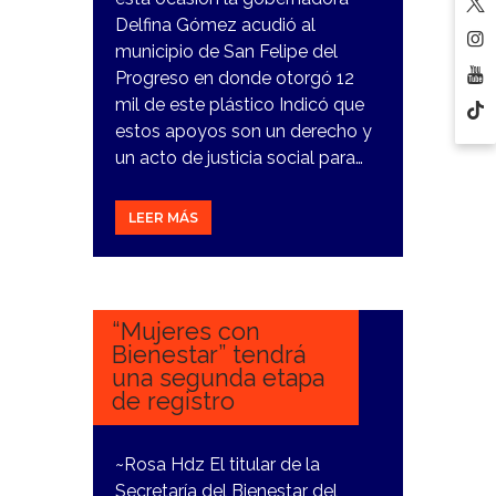
Delfina Gómez acudió al
municipio de San Felipe del
Progreso en donde otorgó 12
mil de este plástico Indicó que
estos apoyos son un derecho y
un acto de justicia social para…
LEER MÁS
14
DICIEMBRE,
2023
“Mujeres con
Bienestar” tendrá
una segunda etapa
de registro
~Rosa Hdz El titular de la
Secretaría del Bienestar del