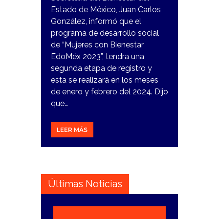
Estado de México, Juan Carlos
González, informó que el
programa de desarrollo social
de “Mujeres con Bienestar
EdoMéx 2023”, tendra una
segunda etapa de registro y
esta se realizará en los meses
de enero y febrero del 2024. Dijo
que…
LEER MÁS
Últimas Noticias