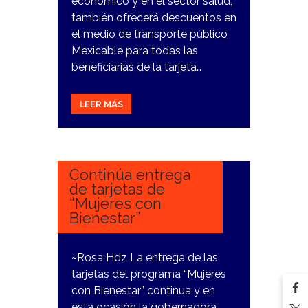
económico y en el sector salud,
también ofrecerá descuentos en
el medio de transporte público
Mexicable para todas las
beneficiarias de la tarjeta…
LEER MÁS
21
DICIEMBRE,
2023
Continúa entrega
de tarjetas de
“Mujeres con
Bienestar”
~Rosa Hdz La entrega de las
tarjetas del programa “Mujeres
con Bienestar” continua y en
esta ocasión la gobernadora