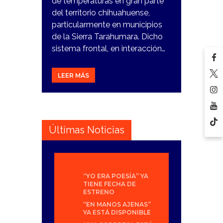
de temperaturas en gran parte
del territorio chihuahuense,
particularmente en municipios
de la Sierra Tarahumara. Dicho
sistema frontal, en interacción…
LEER MÁS
Últimas Noticias
“YO ERA POESÍA” YA
TIENE FECHA DE
ESTRENO
“EN MANOS AJENAS”
YA ESTÁ DISPONIBLE