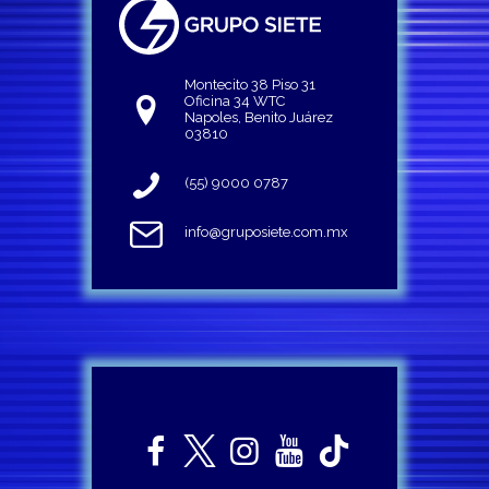
Montecito 38 Piso 31
Oficina 34 WTC
Napoles, Benito Juárez
03810
(55) 9000 0787
info@gruposiete.com.mx