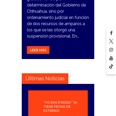
determinación del Gobierno de
Chihuahua, sino por
ordenamiento judicial en función
de dos recursos de amparos a
los que se les otorgó una
suspensión provisional. En…
LEER MÁS
Últimas Noticias
“YO ERA POESÍA” YA
TIENE FECHA DE
ESTRENO