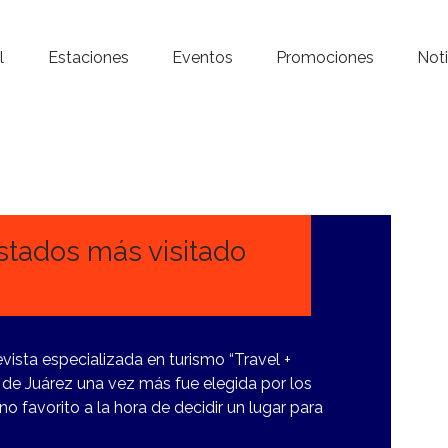
Inicio – Radio Crystal
l
Estaciones
Eventos
Promociones
Noti
Estaciones
Eventos
Promociones
Noticias
stados más visitado
Para ti
Contacto
ista especializada en turismo “Travel +
 de Juárez una vez más fue elegida por los
 favorito a la hora de decidir un lugar para