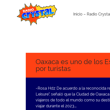
Inicio – Radio Crysta
2
ENERO,
2024
Oaxaca es uno de los E
por turistas
~Rosa Hdz De acuerdo a la reconocida rev
Leisure”, señaló que la Ciudad de Oaxaca
viajeros de todo el mundo como su destino
viajar durante el 2023.…