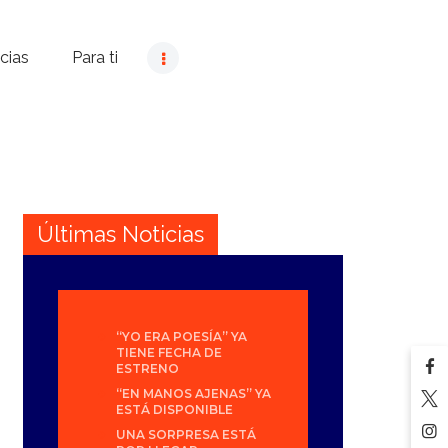
cias
Para ti
Últimas Noticias
“YO ERA POESÍA” YA
TIENE FECHA DE
ESTRENO
“EN MANOS AJENAS” YA
ESTÁ DISPONIBLE
UNA SORPRESA ESTÁ