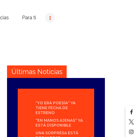
cias
Para ti
Últimas Noticias
“YO ERA POESÍA” YA
TIENE FECHA DE
ESTRENO
“EN MANOS AJENAS” YA
ESTÁ DISPONIBLE
UNA SORPRESA ESTÁ