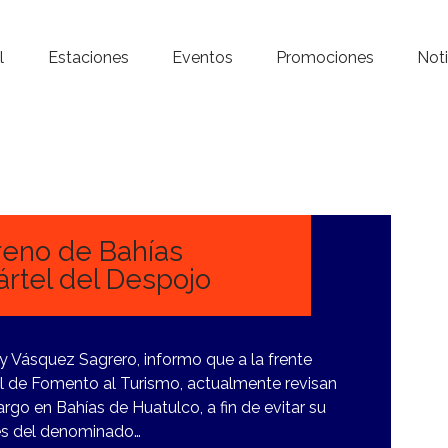
Inicio – Radio Crystal
l
Estaciones
Eventos
Promociones
Noti
Estaciones
Eventos
Promociones
Noticias
reno de Bahías
rtel del Despojo
Para ti
Contacto
y Vásquez Sagrero, informo que a la frente
l de Fomento al Turismo, actualmente revisan
cargo en Bahías de Huatulco, a fin de evitar su
tes del denominado…