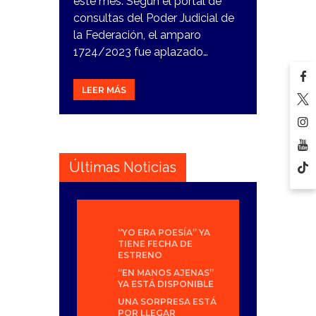
este mes. Según el portal de
consultas del Poder Judicial de
la Federación, el amparo
1724/2023 fue aplazado…
LEER MÁS
Últimas Noticias
“YO ERA POESÍA” YA
TIENE FECHA DE
ESTRENO
“EN MANOS AJENAS”
YA ESTÁ DISPONIBLE
UNA SORPRESA ESTÁ
POR LLEGAR