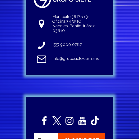
Montecito 38 Piso 31
Oficina 34 WTC
Napoles, Benito Juárez
03810
(55) 9000 0787
info@gruposiete.com.mx