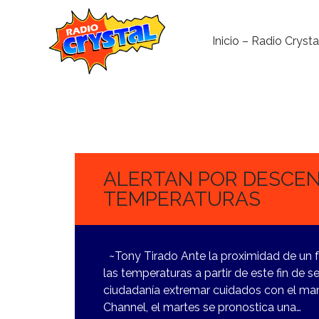
Inicio – Radio Crysta
27
OCTUBRE,
2023
ALERTAN POR DESCEN
TEMPERATURAS
~Tony Tirado Ante la proximidad de un fr
las temperaturas a partir de este fin de
ciudadanía extremar cuidados con el ma
Channel, el martes se pronostica una…