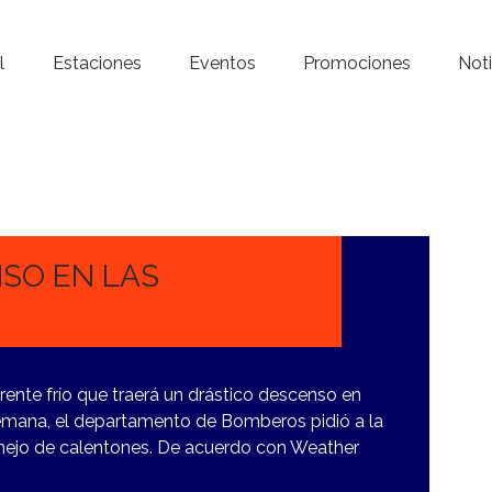
Inicio – Radio Crystal
l
Estaciones
Eventos
Promociones
Noti
Estaciones
Eventos
Promociones
Noticias
SO EN LAS
Para ti
Contacto
ente frío que traerá un drástico descenso en
 semana, el departamento de Bomberos pidió a la
nejo de calentones. De acuerdo con Weather