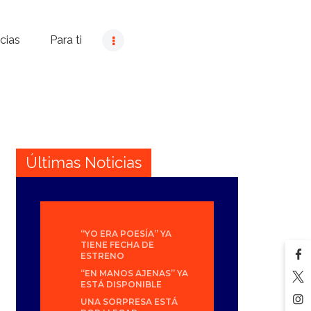
cias
Para ti
Últimas Noticias
“YO ERA POESÍA” YA
TIENE FECHA DE
ESTRENO
“EN MANOS AJENAS” YA
ESTÁ DISPONIBLE
UNA SORPRESA ESTÁ