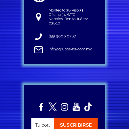
Montecito 38 Piso 31
Oficina 34 WTC
Napoles, Benito Juárez
03810
(55) 9000 0787
info@gruposiete.com.mx