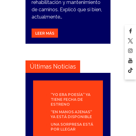
rehabilitación y mantenimiento
de caminos. Explicó que si bien,
actualmente…
LEER MÁS
Últimas Noticias
“YO ERA POESÍA” YA
TIENE FECHA DE
ESTRENO
“EN MANOS AJENAS”
YA ESTÁ DISPONIBLE
UNA SORPRESA ESTÁ
POR LLEGAR