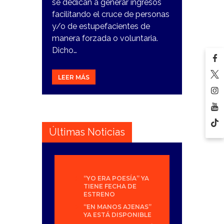
se dedican a generar ingresos
facilitando el cruce de personas
y/o de estupefacientes de
manera forzada o voluntaria.
Dicho…
LEER MÁS
Últimas Noticias
“YO ERA POESÍA” YA
TIENE FECHA DE
ESTRENO
“EN MANOS AJENAS”
YA ESTÁ DISPONIBLE