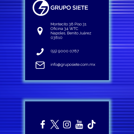
Montecito 38 Piso 31
Oficina 34 WTC
Napoles, Benito Juárez
03810
(55) 9000 0787
info@gruposiete.com.mx