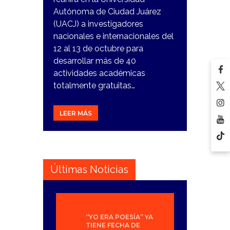
Autónoma de Ciudad Juárez
(UACJ) a investigadores
nacionales e internacionales del
12 al 13 de octubre para
desarrollar más de 40
actividades académicas
totalmente gratuitas…
LEER MÁS
Últimas Noticias
“YO ERA POESÍA” YA
TIENE FECHA DE