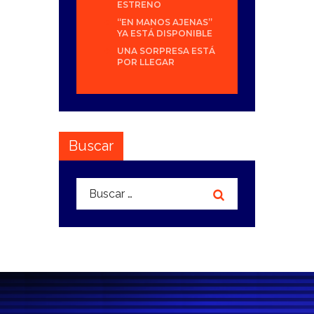
ESTRENO
“EN MANOS AJENAS”
YA ESTÁ DISPONIBLE
UNA SORPRESA ESTÁ
POR LLEGAR
Buscar
Buscar: