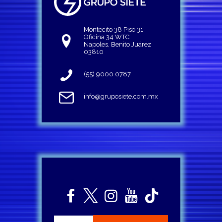
Montecito 38 Piso 31
Oficina 34 WTC
Napoles, Benito Juárez
03810
(55) 9000 0787
info@gruposiete.com.mx