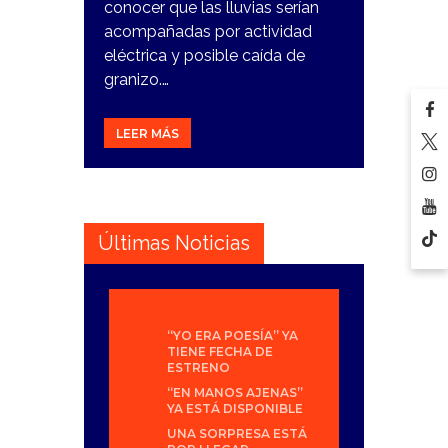
conocer que las lluvias serían
acompañadas por actividad
eléctrica y posible caída de
granizo.…
LEER MÁS
Últimas Noticias
“YO ERA POESÍA” YA
TIENE FECHA DE
ESTRENO
“EN MANOS AJENAS”
YA ESTÁ DISPONIBLE
UNA SORPRESA ESTÁ