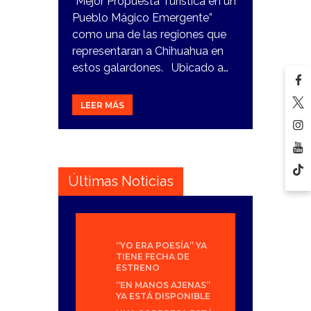
“Mejor Propuesta Turística en un
Pueblo Mágico Emergente”
como una de las regiones que
representaran a Chihuahua en
estos galardones. Ubicado a…
LEER MÁS
Últimas Noticias
“YO ERA POESÍA” YA
TIENE FECHA DE
ESTRENO
“EN MANOS AJENAS”
YA ESTÁ DISPONIBLE