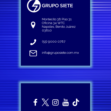
Montecito 38 Piso 31
Oficina 34 WTC
Napoles, Benito Juárez
03810
(55) 9000 0787
info@gruposiete.com.mx